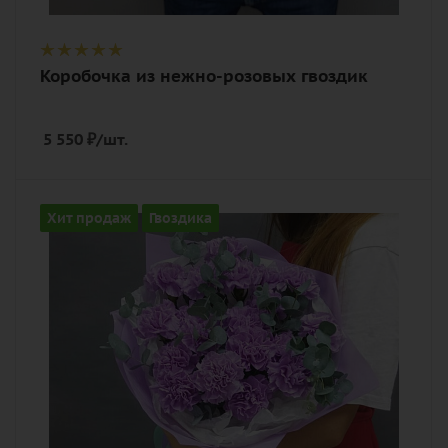
Коробочка из нежно-розовых гвоздик
5 550
₽
/шт.
Количество
Хит продаж
Гвоздика
19
Цвет
фиолетовый
Описание
гвоздика (диантус), эвкалипт, лента,
дизайнерская упаковка