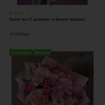
Букет из 17 розовых и белых гвоздик
4 218
₽
/шт.
Цвет
Хит продаж
Гвоздика
розовый
Описание
альстромерия, гвоздика (диантус),
роза, лента, дизайнерская упаковка