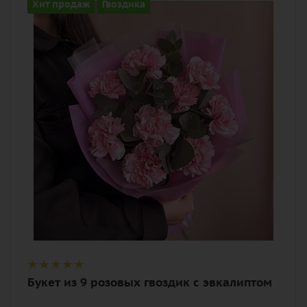
Количество
Хит продаж
Гвоздика
9
Цвет
розовый
Описание
гвоздика (диантус), эвкалипт, лента,
дизайнерская упаковка
Букет из 9 розовых гвоздик с эвкалиптом