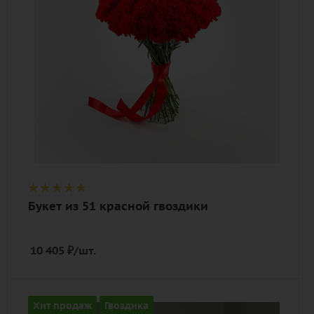
Описание
гвоздика (диантус), лента,
дизайнерская упаковка
Букет из 51 красной гвоздики
10 405
₽
/шт.
Количество
Хит продаж
Гвоздика