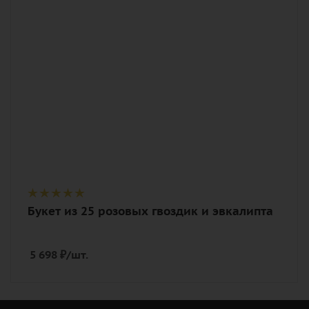
Описание
гвоздика (диантус), эвкалипт, лента,
дизайнерская упаковка
Букет из 25 розовых гвоздик и эвкалипта
5 698
₽
/шт.