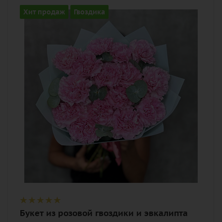
Количество
Хит продаж
Гвоздика
15
Цвет
розовый
Описание
гвоздика (диантус), эвкалипт, лента,
дизайнерская упаковка
Букет из розовой гвоздики и эвкалипта