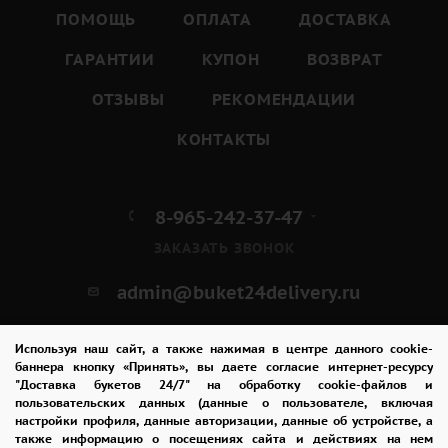
ПОМОЩЬ
ОПЛАТА
ДОСТАВКА
ГАРАНТИИ
КУПОН
ВОЗВРАТ
ОТЗЫВЫ
РЕКОМЕНДАЦИИ
КОНТАКТЫ
8-965-242-37-47
ЗАКАЗАТЬ ЗВОНОК
admin@buket24delivery.ru
ул. Кирова д. 46
Используя наш сайт, а также нажимая в центре данного cookie-
баннера кнопку «Принять», вы даете согласие интернет-ресурсу
"Доставка букетов 24/7" на обработку cookie-файлов и
пользовательских данных (данные о пользователе, включая
настройки профиля, данные авторизации, данные об устройстве, а
также информацию о посещениях сайта и действиях на нем