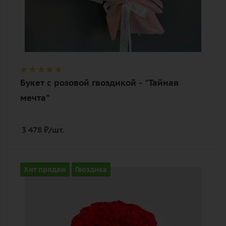
Букет с розовой гвоздикой - "Тайная
мечта"
3 478
₽
/шт.
Количество
Хит продаж
Гвоздика
51
Цвет
разноцветный, розовый