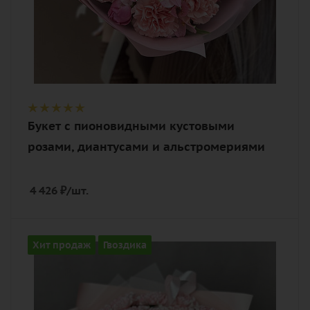
Букет с пионовидными кустовыми
розами, диантусами и альстромериями
4 426
₽
/шт.
Количество
Хит продаж
Гвоздика
23
Цвет
нежный, розовый