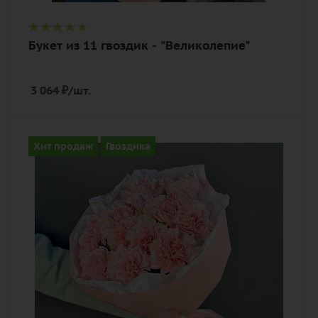
Букет из 11 гвоздик - "Великолепие"
3 064
₽
/шт.
Количество
Хит продаж
Гвоздика
15
Цвет
розовый
Описание
гвоздика (диантус), лента,
дизайнерская упаковка