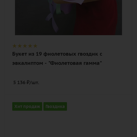
Букет из 19 фиолетовых гвоздик с
эвкалиптом - "Фиолетовая гамма"
5 136
₽
/шт.
Количество
Хит продаж
Гвоздика
25
Цвет
розовый