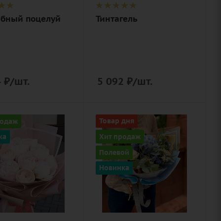
, лента,
бный поцелуй
Тинтагель
нерская
вка
4
₽
/шт.
5 092
₽
/шт.
Цвет
родаж
Товар дня
й,
белый, синий
Хит продаж
ка
ый
Описание
Полевой
гортензия,
ие
Новинка
пион, статица,
кулюс,
твидия,
тысячелистник,
нерская
эвкалипт,