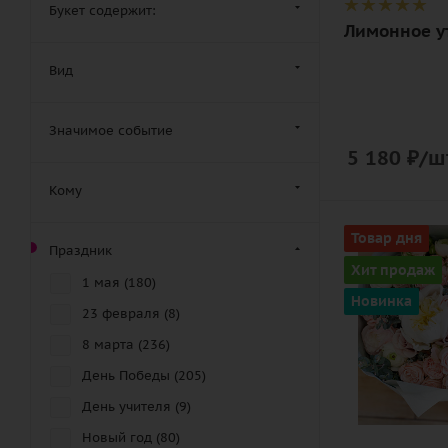
Букет содержит:
Лимонное у
Вид
Значимое событие
5 180
₽
/ш
Кому
Цвет
Товар дня
Праздник
кремовый,
Хит продаж
нежный,
1 мая (
180
)
Новинка
розовый
23 февраля (
8
)
Описание
8 марта (
236
)
пион,
День Победы (
205
)
ранункулюс
День учителя (
9
)
роза кустов
Новый год (
80
)
зелень, лент