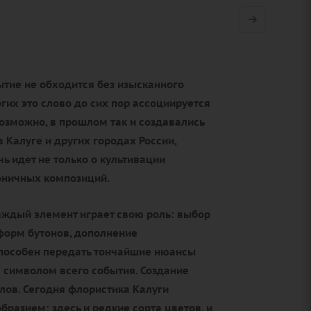
ытие не обходится без изысканного
огих это слово до сих пор ассоциируется
озможно, в прошлом так и создавались
 Калуге и других городах России,
ь идет не только о культивации
моничных композиций.
каждый элемент играет свою роль: выбор
 форм бутонов, дополнение
способен передать тончайшие нюансы
 символом всего события. Создание
лов. Сегодня флористика Калуги
разием: здесь и редкие сорта цветов, и