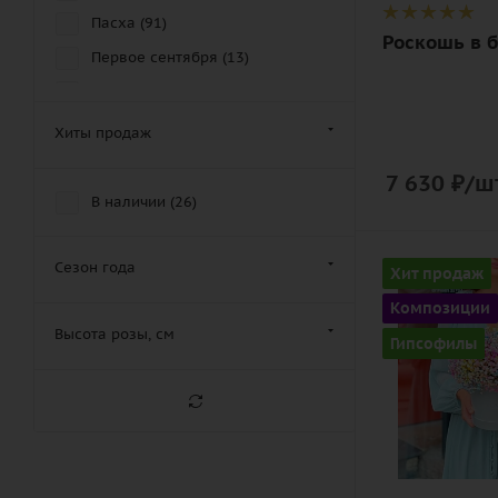
дизайнерск
Пасха (
91
)
Роскошь в 
упаковка
Первое сентября (
13
)
праздник (
249
)
Праздник матери (
214
)
Хиты продаж
Праздник отца (
178
)
7 630
₽
/шт
Рождество (
43
)
В наличии (
26
)
Святого Валентина (
217
)
Хэллоуин (
26
)
Количество
Сезон года
Хит продаж
7
Композиции
Цвет
Высота розы, см
Гипсофилы
разноцвет
Описание
гипсофилы,
оазис, лента
шляпная