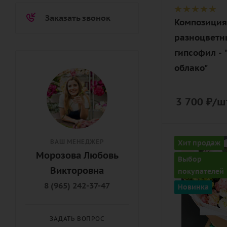
коробка
Заказать звонок
Композиция
разноцветн
гипсофил -
облако"
3 700
₽
/ш
Цвет
ВАШ МЕНЕДЖЕР
Хит продаж
кремовый,
Морозова Любовь
Выбор
нежный,
Викторовна
покупателей
розовый,
8 (965) 242-37-47
Новинка
яркий
Описание
ЗАДАТЬ ВОПРОС
роза