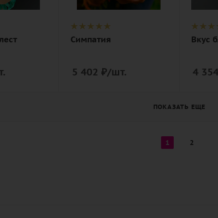
я,
эвкали
дизайнерская
лента,
упаковка
дизай
лест
Симпатия
Вкус 
а,
упако
ая
т.
5 402
₽
/шт.
4 35
ПОКАЗАТЬ ЕЩЕ
1
2