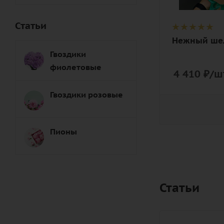
пионовидна
эустома
Статьи
(лизиантус),
Нежный ше
зелень, лент
Гвоздики
дизайнерск
фиолетовые
упаковка
4 410
₽
/ш
Гвоздики розовые
Пионы
Статьи