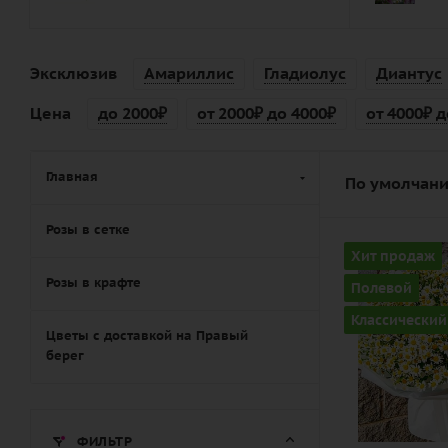
Эксклюзив
Амариллис
Гладиолус
Диантус
Цена
до 2000₽
от 2000₽ до 4000₽
от 4000₽ д
Главная
По умолчани
Розы в сетке
Количество
Хит продаж
51
Розы в крафте
Полевой
Цвет
Классический
белый
Цветы с доставкой на Правый
берег
Описание
танацетум
(полевая
ФИЛЬТР
ромашка),