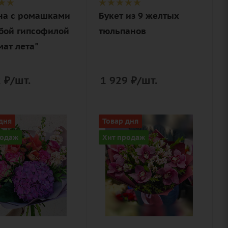
на с ромашками
Букет из 9 желтых
убой гипсофилой
тюльпанов
мат лета"
2
₽
/шт.
1 929
₽
/шт.
Цвет
дня
Товар дня
ый,
нежный,
родаж
Хит продаж
товый
розовый
ие
Описание
ллис,
альстромерия,
зия,
орхидея,
ола,
писташ, лента,
роза
дизайнерская
ая,
упаковка