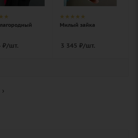
пт,
гортензия,
роза, зелень,
нерская
лента
благородный
Милый зайка
вка
4
₽
/шт.
3 345
₽
/шт.