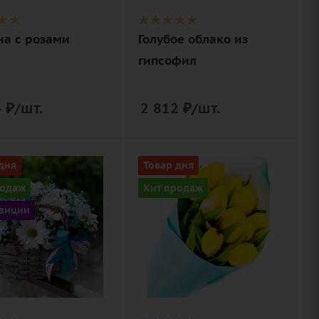
роза
шляпная
ая,
коробка
на с розами
Голубое облако из
а,
гипсофил
ациум,
, оазис,
на
4
₽
/шт.
2 812
₽
/шт.
Количество
дня
Товар дня
,
9
родаж
Хит продаж
ой
Цвет
зиции
желтый
ие
филы,
Описание
нтема
тюльпан,
ая,
лента,
, оазис,
дизайнерская
 корзина
упаковка