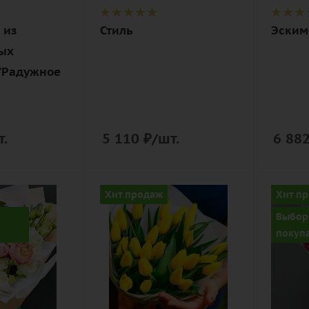
дизайнерская
упако
упаковка
 из
Стиль
Эским
ых
 "Радужное
т.
5 110
₽
/шт.
6 88
Количество
Цвет
Хит продаж
Хит п
25
разно
Выбор
розов
Цвет
покуп
желтый
Описан
гвозд
Описание
(диант
тюльпан,
пионо
лента,