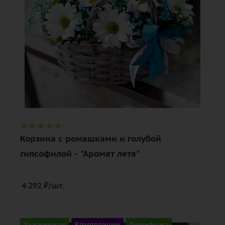
Корзина с ромашками и голубой
гипсофилой - "Аромат лета"
4 292
₽
/шт.
Количество
Хит продаж
Композиции
Гипсофилы