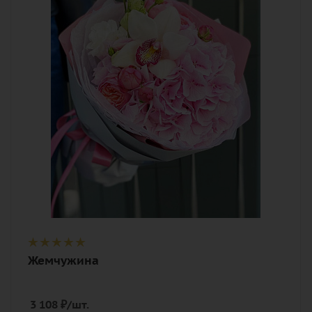
эустома (лизиантус), лента,
дизайнерская упаковка
Жемчужина
3 108
₽
/шт.