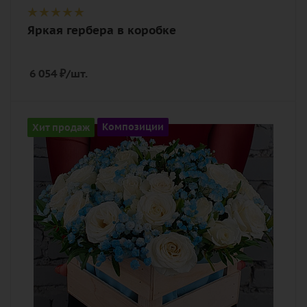
Яркая гербера в коробке
6 054
₽
/шт.
Цвет
Хит продаж
Композиции
белый, голубой
Описание
гипсофилы, роза пионовидная,
зелень, оазис, ящик