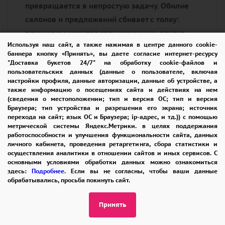
превращается в непростую задачу. Обилие
салонов и предложений сбивает с толку:
одни цены кажутся завышенными, другие —
Используя наш сайт, а также нажимая в центре данного cookie-
подозрительно низкими. Как быть уверенным,
баннера кнопку «Принять», вы даете согласие интернет-ресурсу
что заказ не обернется разочарованием?
"Доставка букетов 24/7" на обработку cookie-файлов и
пользовательских данных (данные о пользователе, включая
Желая помочь вам найти оптимальное
настройки профиля, данные авторизации, данные об устройстве, а
решение, мы создали специализированный
также информацию о посещениях сайта и действиях на нем
(сведения о местоположении; тип и версия ОС; тип и версия
интернет-магазин цветов и подарков с
Браузера; тип устройства и разрешения его экрана; источник
доставкой по Калуге. Наше ключевое
перехода на сайт; язык ОС и Браузера; ip-адрес, и тд.)) с помощью
метрической системы Яндекс.Метрики. в целях поддержания
отличие — фокус на доставке напрямую с
работоспособности и улучшения функциональности сайта, данных
собственного склада, без затрат на аренду
личного кабинета, проведения ретаргетинга, сбора статистики и
осуществления аналитики в отношении сайтов и иных сервисов. С
престижных торговых площадей. Такой
основными условиями обработки данных можно ознакомиться
подход позволяет нам предложить более
здесь:
Подробнее
. Если вы не согласны, чтобы ваши данные
обрабатывались, просьба покинуть сайт.
привлекательные цены на букеты, а также
сделать доставку абсолютно бесплатной в
Принять
любую точку города.