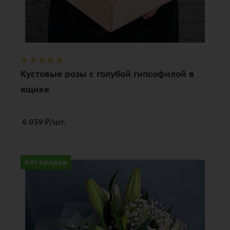
Кустовые розы с голубой гипсофилой в
ящике
6 039
₽
/шт.
Количество
Хит продаж
3
Цвет
белый
Описание