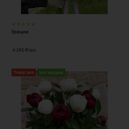
Грация
4 292
₽
/шт.
Количество
Товар дня
Хит продаж
11
Цвет
белый, красный
Описание
пион, лента, дизайнерская упаковка