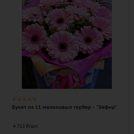
Цвет
розовый
Описание
гербера макси, писташ, лента,
дизайнерская упаковка
Букет из 11 малиновых гербер - "Зефир"
4 722
₽
/шт.