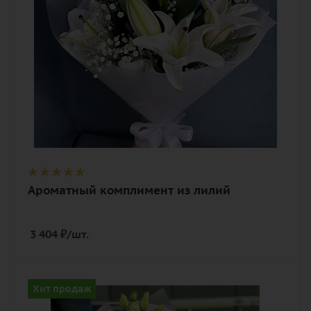
гипсофилы, лилия, лента,
дизайнерская упаковка
Ароматный комплимент из лилий
3 404
₽
/шт.
Описание
Хит продаж
гортензия, орхидея, роза кустовая,