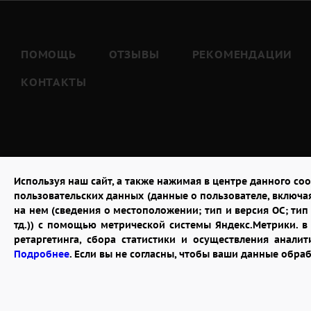
ПОМОЩЬ
ОТЗЫВЫ
РЕКОМЕНДАЦИИ
КОНТАКТЫ
Используя наш сайт, а также нажимая в центре данного coo
пользовательских данных (данные о пользователе, включа
на нем (сведения о местоположении; тип и версия ОС; тип 
тд.)) с помощью метрической системы Яндекс.Метрики. 
ретаргетинга, сбора статистики и осуществления анал
2026 © "Доставка цветов в Калуге"
Подробнее
. Если вы не согласны, чтобы ваши данные обра
Публичная оферта
Открыть ИП поможет ООО «Банк Точка»