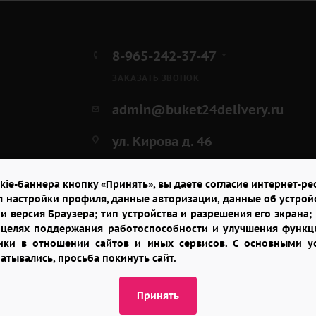
8-965-242-37-47
ЗАКАЗАТЬ ЗВОНОК
admin@buket24delivery.ru
ул. Кирова д. 46
kie-баннера кнопку «Принять», вы даете согласие интернет-рес
я настройки профиля, данные авторизации, данные об устрой
и версия Браузера; тип устройства и разрешения его экрана; и
в целях поддержания работоспособности и улучшения функци
итики в отношении сайтов и иных сервисов. С основными 
батывались, просьба покинуть сайт.
Принять