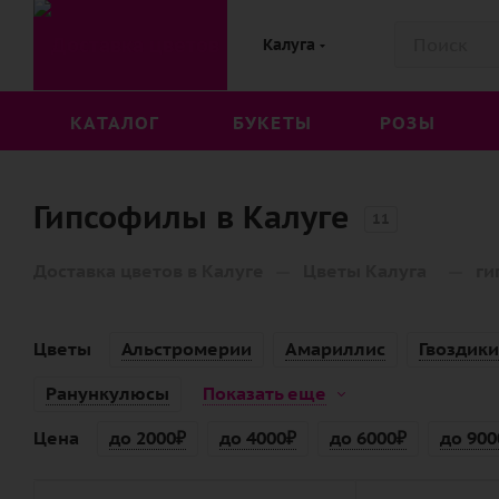
Калуга
КАТАЛОГ
БУКЕТЫ
РОЗЫ
Гипсофилы в Калуге
11
—
—
Доставка цветов в Калуге
Цветы Калуга
ги
Цветы
Альстромерии
Амариллис
Гвоздики
Ранункулюсы
Показать еще
Цена
до 2000₽
до 4000₽
до 6000₽
до 900