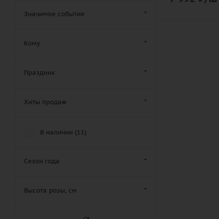
Хризантема (
7
)
Полевые (
4
)
Значимое событие
Эустома (
2
)
Прости меня (
47
)
Кому
Розы (
2
)
Розы кустовые (
0
)
Праздник
Розы пионовидные (
0
)
Свадебные (
2
)
Хиты продаж
Смешанные (
16
)
Траурные (
0
)
В наличии (
11
)
Цветы (
47
)
Шикарные (
14
)
Сезон года
Эксклюзивные (
11
)
Высота розы, см