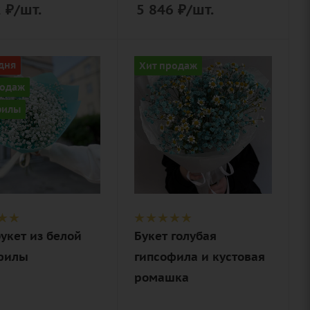
2
₽
/шт.
5 846
₽
/шт.
ство
Цвет
дня
Хит продаж
белый,
родаж
голубой
филы
Описание
гипсофилы,
ие
танацетум
филы,
(полевая
ромашка),
нерская
лента,
вка
дизайнерская
укет из белой
Букет голубая
упаковка
филы
гипсофила и кустовая
ромашка