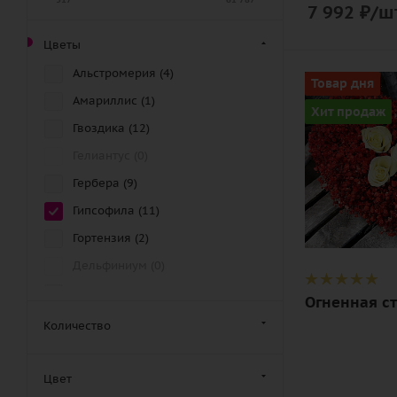
7 992
₽
/шт
Цветы
Альстромерия (
4
)
Цвет
Товар дня
белый,
Амариллис (
1
)
Хит продаж
красный
Гвоздика (
12
)
Описание
Гелиантус (
0
)
гипсофилы,
Гербера (
9
)
роза, оазис,
Гипсофила (
11
)
лента, коро
Гортензия (
2
)
в виде сер
Дельфиниум (
0
)
Диантус (
12
)
Огненная с
Ирис (
0
)
Количество
Каллы (
0
)
Кустовые розы (
1
)
Цвет