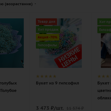
ю (возрастание)
Количество
Количе
Товар дня
Хит п
9
15
Хит продаж
Гипсо
Цвет
Цвет
Акция -70%
разноцветный
разно
Гипсофилы
Описание
Описан
гипсофилы,
гипсо
лента,
лента,
ая
дизайнерская
дизай
упаковка
упако
 голубых
Букет из 9 гипсофил
Букет
"Голубое
цветн
облак
3 473
₽
/шт.
11 574
₽