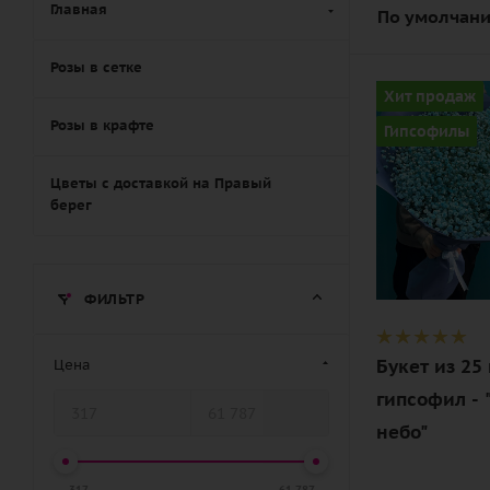
Главная
По умолчани
Розы в сетке
Количество
Хит продаж
25
Розы в крафте
Гипсофилы
Цвет
голубой
Цветы с доставкой на Правый
берег
Описание
гипсофилы,
лента,
ФИЛЬТР
дизайнерск
упаковка
Букет из 25
Цена
гипсофил - 
небо"
317
61 787