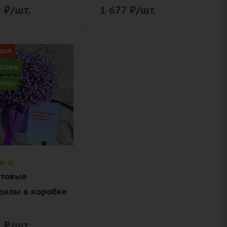
9
₽
/шт.
1 677
₽
/шт.
ство
дня
родаж
филы
товый
ие
филы,
 лента,
ая
ка
товые
филы в коробке
2
₽
/шт.