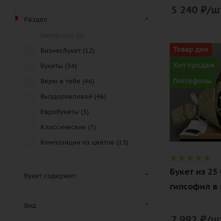
Лизиантус (
2
)
5 240
₽
/ш
Лилия (
0
)
Раздел
Матрикария (
0
)
Авторские (
0
)
Количество
Маттиола (
0
)
Товар дня
Бизнесбукет (
12
)
25
Орхидея (
1
)
Хит продаж
Букеты (
34
)
Цвет
Пион (
2
)
Гипсофилы
Верю в тебя (
46
)
белый
Пионовидные розы (
3
)
Выздоравливай (
46
)
Описание
Подсолнух (
0
)
Евробукеты (
3
)
гипсофилы,
Ранункулюс (
4
)
Классические (
7
)
лента,
Роза (
96
)
дизайнерск
Композиции из цветов (
13
)
упаковка
Ромашка (
5
)
Люблю (
47
)
Букет из 25
Статица (
0
)
Монобукет (
11
)
Букет содержит:
гипсофил в
Танацетум (
6
)
Обнимаю (
47
)
Тюльпан (
6
)
Ожидаю (
46
)
Вид
7 992
₽
/шт
Фрезии (
0
)
Подарки (
0
)