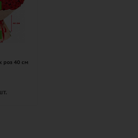
ая
 роз 40 см
шт.