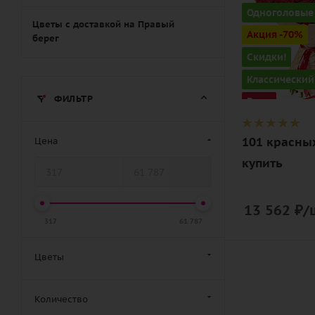
Цвет
Одноголовые
алый,
Цветы с доставкой на Правый
Акция -70%
берег
бордовый,
Скидки!
красный,
чайный
Классический
ФИЛЬТР
Описание
Розы
роза, лента,
дизайнерск
101 красных
Цена
упаковка
купить
13 562
₽
/
317
61 787
Цветы
Количество