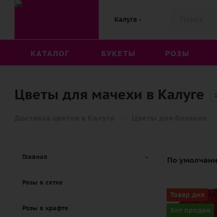
Калуга
КАТАЛОГ
БУКЕТЫ
РОЗЫ
Цветы для мачехи в Калуге
—
Доставка цветов в Калуге
Цветы для близких
Главная
По умолчани
Розы в сетке
Количество
Товар дня
101
Розы в крафте
Хит продаж