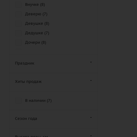
Внучке (
8
)
Деверю (
7
)
Девушке (
8
)
Дедушке (
7
)
Дочери (
8
)
Другу (
5
)
Дяде (
8
)
Праздник
Женщине (
7
)
Золовке (
6
)
Хиты продаж
Зятю (
7
)
Крестной маме (
7
)
В наличии (
7
)
Крестному отцу (
10
)
Кузену (
5
)
Сезон года
Кузине (
7
)
Высота розы, см