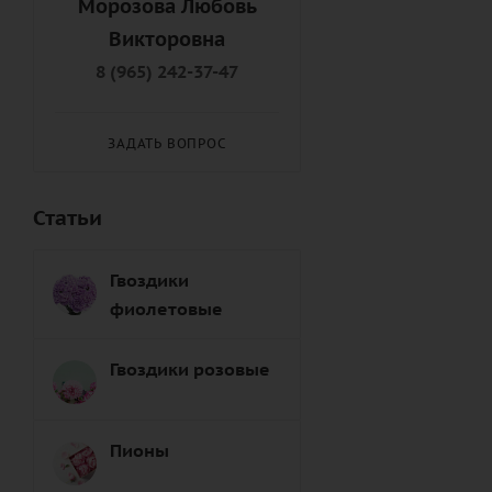
Морозова Любовь
Подруге (
8
)
Викторовна
Правнуку (
9
)
8 (965) 242-37-47
Правнучке (
8
)
Пробабушке (
7
)
ЗАДАТЬ ВОПРОС
Продедушке (
7
)
Свату (
7
)
Статьи
Сватье (
8
)
Свекрови (
8
)
Гвоздики
Свекру (
8
)
фиолетовые
Свояку (
7
)
Свояченице (
9
)
Гвоздики розовые
Сестре (
6
)
Снохе (
7
)
Пионы
Сыну (
6
)