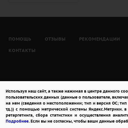
Тёте (
7
)
Тёще (
5
)
Тестю (
7
)
Шурину (
7
)
ПОМОЩЬ
ОТЗЫВЫ
РЕКОМЕНДАЦИИ
КОНТАКТЫ
Используя наш сайт, а также нажимая в центре данного coo
пользовательских данных (данные о пользователе, включа
на нем (сведения о местоположении; тип и версия ОС; тип 
тд.)) с помощью метрической системы Яндекс.Метрики. 
ретаргетинга, сбора статистики и осуществления анал
2026 © "Доставка цветов в Калуге"
Подробнее
. Если вы не согласны, чтобы ваши данные обра
Публичная оферта