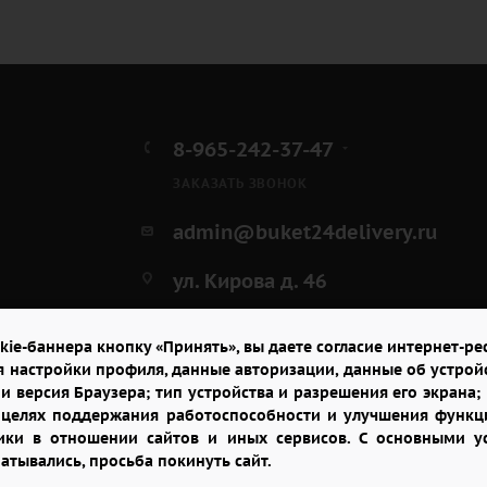
8-965-242-37-47
ЗАКАЗАТЬ ЗВОНОК
admin@buket24delivery.ru
ул. Кирова д. 46
kie-баннера кнопку «Принять», вы даете согласие интернет-рес
я настройки профиля, данные авторизации, данные об устрой
и версия Браузера; тип устройства и разрешения его экрана; и
в целях поддержания работоспособности и улучшения функци
итики в отношении сайтов и иных сервисов. С основными 
батывались, просьба покинуть сайт.