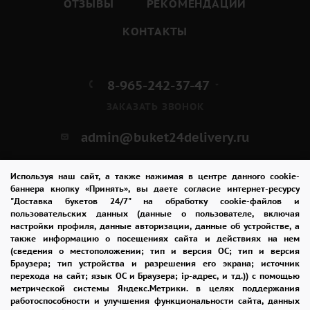
ОТЗЫВЫ
РЕКОМЕНДАЦИИ
КОНТАКТЫ
8-965-242-37-47
ЗАКАЗАТЬ ЗВОНОК
admin@buket24delivery.ru
ул. Кирова д. 46
Используя наш сайт, а также нажимая в центре данного cookie-
баннера кнопку «Принять», вы даете согласие интернет-ресурсу
"Доставка букетов 24/7" на обработку cookie-файлов и
пользовательских данных (данные о пользователе, включая
настройки профиля, данные авторизации, данные об устройстве, а
также информацию о посещениях сайта и действиях на нем
(сведения о местоположении; тип и версия ОС; тип и версия
ПОЛИТИКА КОНФИДЕНЦИАЛЬНОСТИ
Браузера; тип устройства и разрешения его экрана; источник
перехода на сайт; язык ОС и Браузера; ip-адрес, и тд.)) с помощью
метрической системы Яндекс.Метрики. в целях поддержания
работоспособности и улучшения функциональности сайта, данных
2026 © "Доставка цветов в Калуге"