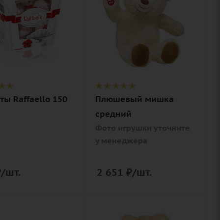
ие
Внимание
ты
Фото игрушки
llo
уточните у
менеджера
Описание
игрушка
ы Raffaello 150
Плюшевый мишка
средний
Фото игрушки уточните
у менеджера
₽
/шт.
2 651
₽
/шт.
ство
Количество