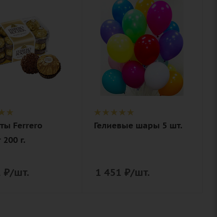
ство
Количество
5
ие
Цвет
ты
разноцветный
o Rocher
Описание
гелиевый шар,
лента
ты Ferrero
Гелиевые шары 5 шт.
 200 г.
1
₽
/шт.
1 451
₽
/шт.