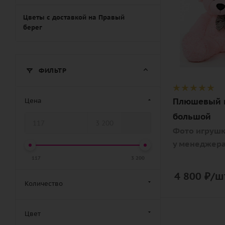
Внимание
Фото игруш
Цветы с доставкой на Правый
берег
уточните у
менеджера
Описание
ФИЛЬТР
игрушка
Плюшевый 
Цена
большой
Фото игрушк
у менеджер
117
3 200
4 800
₽
/ш
Количество
Цвет
Количество