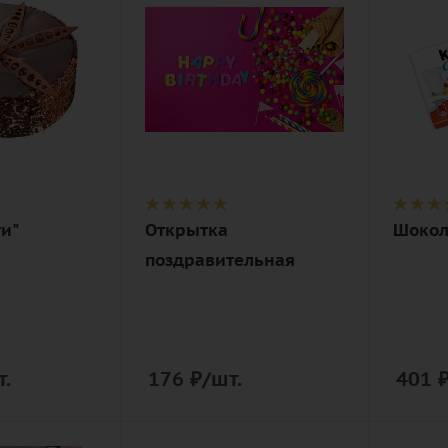
1
1
Описание
Описан
открытка
шокол
издел
ти"
Открытка
Шокола
поздравительная
т.
176
₽
/шт.
401