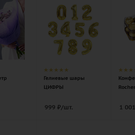
Количество
Количе
1
1
Описание
Описан
ая
гелиевый шар,
конфе
лента
Ferrer
етр
Гелиевые шары
Конфе
ЦИФРЫ
Rocher
999
₽
/шт.
1 00