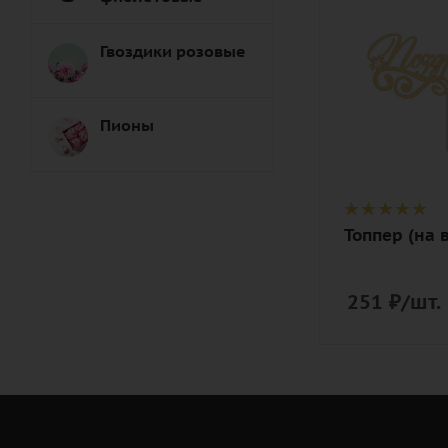
1
Описание
Гвоздики розовые
топпер
Пионы
Топпер (на 
251
₽
/шт.