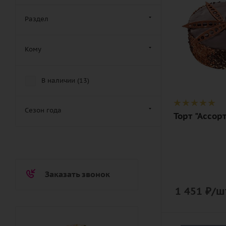
1
Описание
Раздел
торт
Кому
В наличии (
13
)
Сезон года
Торт "Ассор
Заказать звонок
1 451
₽
/ш