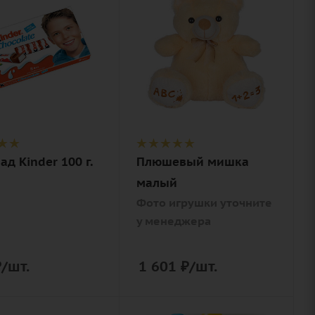
1
ие
Внимание
адное
Фото игрушки
ие
уточните у
менеджера
Описание
игрушка
д Kinder 100 г.
Плюшевый мишка
малый
Фото игрушки уточните
у менеджера
₽
/шт.
1 601
₽
/шт.