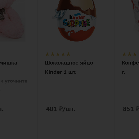
Описание
Описан
ки
шоколадное
конфе
изделие
Raffae
мишка
Шоколадное яйцо
Конфет
Kinder 1 шт.
г.
и уточните
а
т.
401
₽
/шт.
851
Количество
Количе