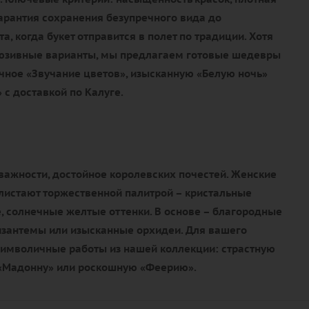
гарантия сохранения безупречного вида до
, когда букет отправится в полет по традиции. Хотя
люзивные варианты, мы предлагаем готовые шедевры
чное «Звучание цветов», изысканную «Белую ночь»
 с доставкой по Калуге.
важности, достойное королевских почестей. Женские
истают торжественной палитрой – кристальные
, солнечные желтые оттенки. В основе – благородные
изантемы или изысканные орхидеи. Для вашего
имволичные работы из нашей коллекции: страстную
 «Мадонну» или роскошную «Феерию».