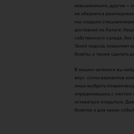
завышенными, другие — по
не обернется разочарова
мы создали специализиро
доставкой по Калуге. Наш
собственного склада, без
Такой подход позволяет 
букеты, а также сделать 
В нашем каталоге вы най
вкус: сотни вариантов ко
лишь выбрать понравившую
определившись с местом п
оставаться открытым. Да
букетов и для каких собы