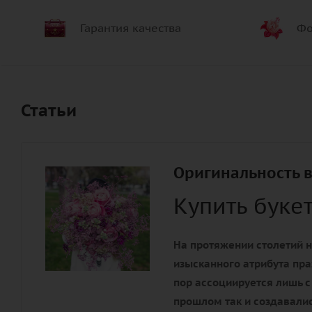
Гарантия качества
Фо
Статьи
Оригинальность в
Купить буке
На протяжении столетий н
изысканного атрибута пра
пор ассоциируется лишь с
прошлом так и создавалис