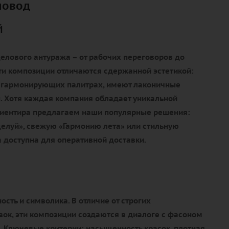
повод
й
елового антуража – от рабочих переговоров до
ти композиции отличаются сдержанной эстетикой:
 гармонирующих палитрах, имеют лаконичные
. Хотя каждая компания обладает уникальной
ориентира предлагаем наши популярные решения:
елуй», свежую «Гармонию лета» или стильную
 доступна для оперативной доставки.
ость и символика. В отличие от строгих
ок, эти композиции создаются в диалоге с фасоном
. Ключевые критерии: насыщенность красок, плотная