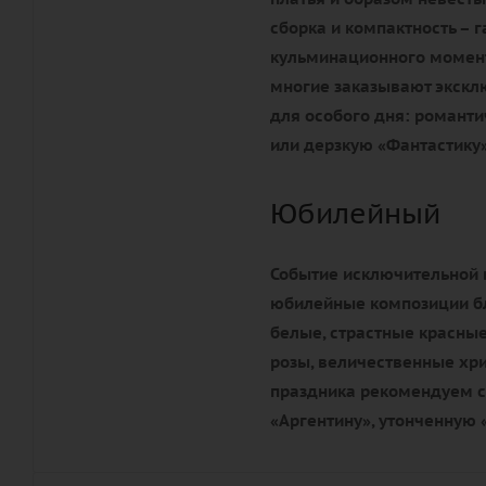
сборка и компактность – 
кульминационного момента
многие заказывают экск
для особого дня: романти
или дерзкую «Фантастику»
Юбилейный
Событие исключительной 
юбилейные композиции бл
белые, страстные красные
розы, величественные хр
праздника рекомендуем с
«Аргентину», утонченную