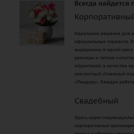
Всегда найдется 
Корпоративны
Идеальное решение для д
официальных торжеств. Э
выдержаны в одной-двух
размеры и четкие силуэты
айдентикой, в качестве 
элегантный «Снежный поц
«Пандору». Каждая работа
Свадебный
Здесь царят индивидуальн
корпоративных аранжиров
платья и образом невесты