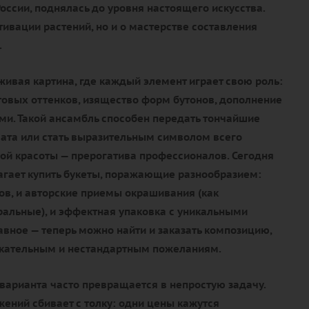
России, поднялась до уровня настоящего искусства.
ьтивации растений, но и о мастерстве составления
.
живая картина, где каждый элемент играет свою роль:
товых оттенков, изящество форм бутонов, дополнение
и. Такой ансамбль способен передать тончайшие
ата или стать выразительным символом всего
ой красоты — прерогатива профессионалов. Сегодня
агает купить букеты, поражающие разнообразием:
тов, и авторские приемы окрашивания (как
уральные), и эффектная упаковка с уникальными
авное — теперь можно найти и заказать композицию,
ательным и нестандартным пожеланиям.
варианта часто превращается в непростую задачу.
ений сбивает с толку: одни цены кажутся