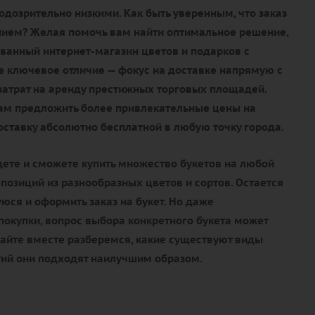
дозрительно низкими. Как быть уверенным, что заказ
нием? Желая помочь вам найти оптимальное решение,
ванный интернет-магазин цветов и подарков с
е ключевое отличие — фокус на доставке напрямую с
 затрат на аренду престижных торговых площадей.
нам предложить более привлекательные цены на
доставку абсолютно бесплатной в любую точку города.
дете и сможете купить множество букетов на любой
мпозиций из разнообразных цветов и сортов. Остается
ся и оформить заказ на букет. Но даже
окупки, вопрос выбора конкретного букета может
вайте вместе разберемся, какие существуют виды
тий они подходят наилучшим образом.