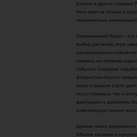
Калуге и других городах 
Речь идет не только о кул
гармоничных композиций
Современный букет — это 
выбор растений, игра цве
декоративными элементам
нюансы настроения адрес
события. Создание подобн
флористика Калуги предл
здесь и редкие сорта цве
искусственные, так и нат
фактурами и дизайном. Гл
отвечающую самым взыск
Однако поиск идеального 
Обилие салонов и предлож