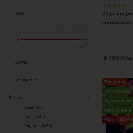
25 разноцв
Цена
кенийских 
317
29 517
4 760
₽
/ш
Цветы
Количество
Количество
Товар дня
101
Хит продаж
Цвет
Цвет
Одноголовые
разноцвет
алый (
39
)
Классический
Описание
белый (
14
)
Розы
ПО АК
роза, лента
бордовый (
38
)