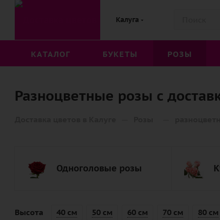
Калуга
КАТАЛОГ
БУКЕТЫ
РОЗЫ
Разноцветные розы с доставк
—
—
Доставка цветов в Калуге
Розы
разноцвет
Одноголовые розы
К
Высота
40 см
50 см
60 см
70 см
80 см