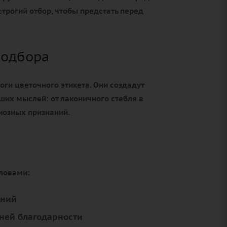
трогий отбор, чтобы предстать перед
подбора
оги цветочного этикета. Они создадут
ших мыслей: от лаконичного стебля в
иозных признаний.
словами:
аний
ней благодарности