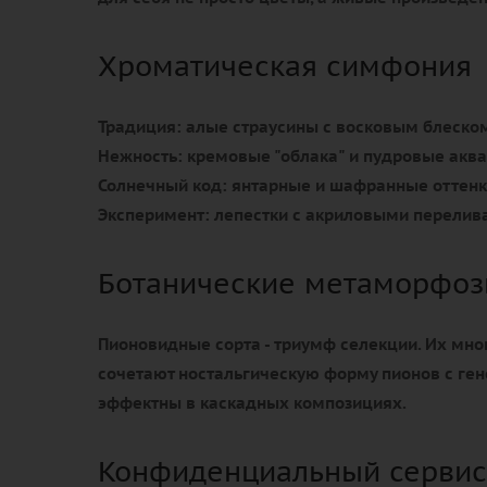
Хроматическая симфония
Традиция:
алые страусины с восковым блеско
Нежность:
кремовые "облака" и пудровые акв
Солнечный код:
янтарные и шафранные оттен
Эксперимент:
лепестки с акриловыми перели
Ботанические метаморфо
Пионовидные сорта - триумф селекции. Их мн
сочетают ностальгическую форму пионов с ген
эффектны в каскадных композициях.
Конфиденциальный сервис