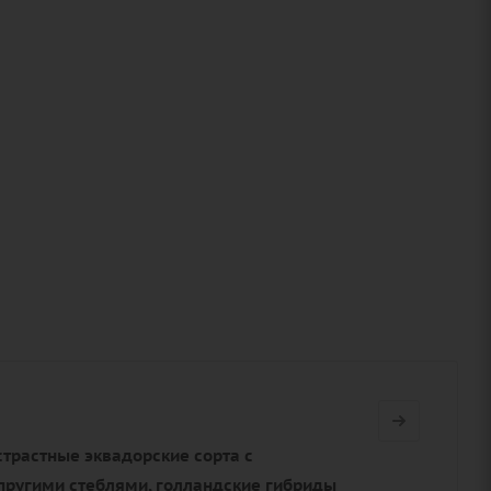
страстные эквадорские сорта с
пругими стеблями, голландские гибриды