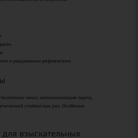
м
арели
ки
вами и радужными рефлексами
зы
огослойные чаши, напоминающие парчу,
етической стойкостью роз. Особенно
 для взыскательных