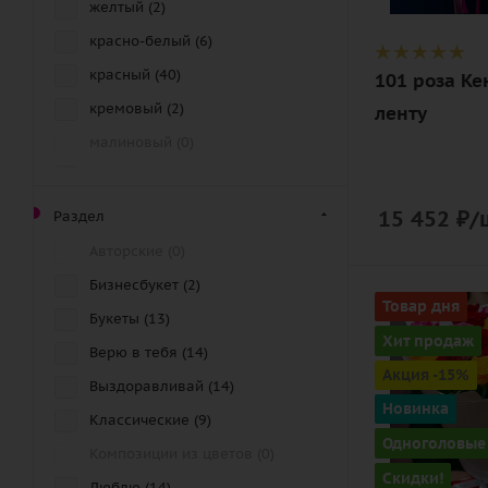
желтый (
2
)
красно-белый (
6
)
красный (
40
)
101 роза Ке
кремовый (
2
)
ленту
малиновый (
0
)
нежный (
3
)
оранжевый (
3
)
15 452
₽
/
Раздел
персиковый (
1
)
Авторские (
0
)
разноцветный (
10
)
Бизнесбукет (
2
)
Количество
Товар дня
розовый (
17
)
Букеты (
13
)
15
Хит продаж
синий (
6
)
Верю в тебя (
14
)
Цвет
Акция -15%
фиолетовый (
6
)
Выздоравливай (
14
)
разноцвет
Новинка
чайный (
39
)
Классические (
9
)
Описание
Одноголовые
черно-белый (
1
)
Композиции из цветов (
0
)
роза, лента,
Скидки!
черный (
3
)
дизайнерск
Люблю (
14
)