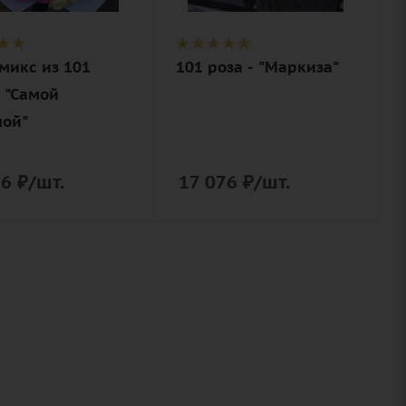
вка
упаковка
микс из 101
101 роза - "Маркиза"
- "Самой
ой"
76
₽
/шт.
17 076
₽
/шт.