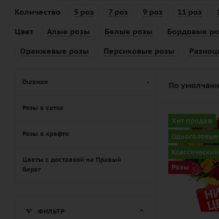
Количество
5 роз
7 роз
9 роз
11 роз
Цвет
Алые розы
Белые розы
Бордовые р
Оранжевые розы
Персиковые розы
Разноц
Главная
По умолчани
Розы в сетке
Количество
Хит продаж
25
Розы в крафте
Одноголовые
Цвет
Классический
разноцвет
Цветы с доставкой на Правый
Розы
берег
Описание
роза, лента,
дизайнерск
ФИЛЬТР
упаковка