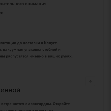
ючительного внимания
ие
антации до доставки в Калуге.
, вакуумная упаковка стеблей и
оны распустятся именно в ваших руках.
ленной
а встречается с авангардом. Откройте
ния селекционного искусства: