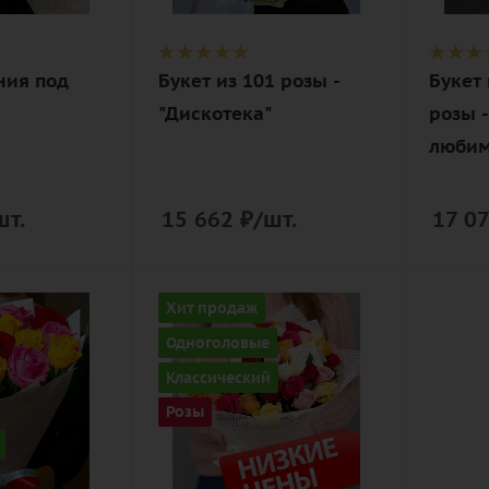
упаковка
упако
ния под
Букет из 101 розы -
Букет 
"Дискотека"
розы 
любим
шт.
15 662
₽
/шт.
17 0
Количество
Хит продаж
51
Одноголовые
Цвет
Классический
ный
разноцветный
Розы
Описание
роза, лента,
ая
дизайнерская