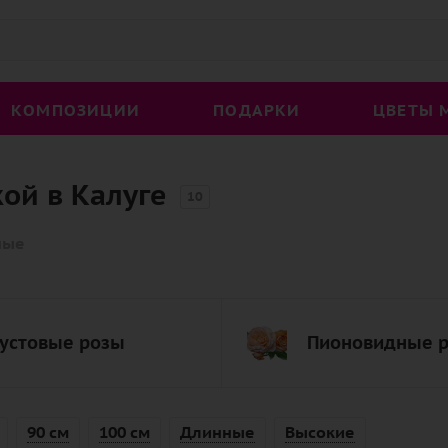
КОМПОЗИЦИИ
ПОДАРКИ
ЦВЕТЫ 
ой в Калуге
10
ные
устовые розы
Пионовидные 
90 см
100 см
Длинные
Высокие