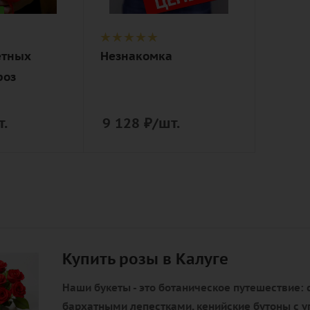
упаковка
етных
Незнакомка
роз
т.
9 128
₽
/шт.
Купить розы в Калуге
Наши букеты - это ботаническое путешествие: 
бархатными лепестками, кенийские бутоны с у