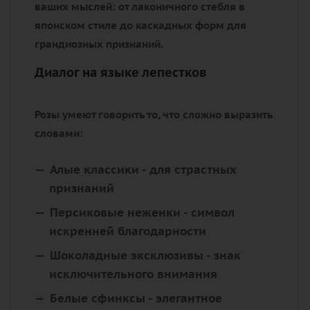
ваших мыслей: от лаконичного стебля в
японском стиле до каскадных форм для
грандиозных признаний.
Диалог на языке лепестков
Розы умеют говорить то, что сложно выразить
словами:
Алые классики
- для страстных
признаний
Персиковые неженки
- символ
искренней благодарности
Шоколадные эксклюзивы
- знак
исключительного внимания
Белые сфинксы
- элегантное