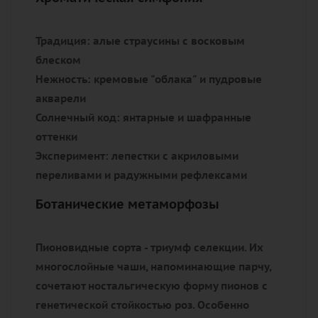
Традиция:
алые страусины с восковым
блеском
Нежность:
кремовые "облака" и пудровые
акварели
Солнечный код:
янтарные и шафранные
оттенки
Эксперимент:
лепестки с акриловыми
переливами и радужными рефлексами
Ботанические метаморфозы
Пионовидные сорта - триумф селекции. Их
многослойные чаши, напоминающие парчу,
сочетают ностальгическую форму пионов с
генетической стойкостью роз. Особенно