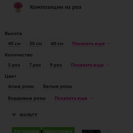
Композиции из роз
Высота
40 см
50 см
60 см
Показать еще
Количество
5 роз
7 роз
9 роз
Показать еще
Цвет
Алые розы
Белые розы
Бордовые розы
Показать еще
ФИЛЬТР
Количество
Хит продаж
Одноголовые