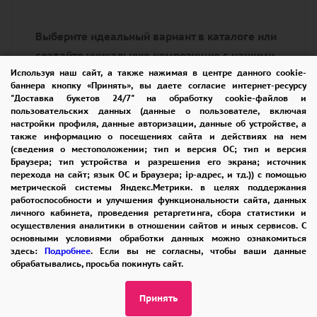
Выберите идеальный вариант в каталоге или
создайте уникальную композицию с нашими
Используя наш сайт, а также нажимая в центре данного cookie-
мастерами.
баннера кнопку «Принять», вы даете согласие интернет-ресурсу
Все решения — через единую точку доступа:
"Доставка букетов 24/7" на обработку cookie-файлов и
пользовательских данных (данные о пользователе, включая
8 965 242-37-47
настройки профиля, данные авторизации, данные об устройстве, а
Звонок, Telegram, WhatsApp — выбирайте
также информацию о посещениях сайта и действиях на нем
(сведения о местоположении; тип и версия ОС; тип и версия
удобный формат диалога
Браузера; тип устройства и разрешения его экрана; источник
перехода на сайт; язык ОС и Браузера; ip-адрес, и тд.)) с помощью
метрической системы Яндекс.Метрики. в целях поддержания
работоспособности и улучшения функциональности сайта, данных
личного кабинета, проведения ретаргетинга, сбора статистики и
осуществления аналитики в отношении сайтов и иных сервисов. С
основными условиями обработки данных можно ознакомиться
здесь:
Подробнее
. Если вы не согласны, чтобы ваши данные
ПОМОЩЬ
ОПЛАТА
ДОСТАВКА
обрабатывались, просьба покинуть сайт.
ГАРАНТИИ
КУПОН
ВОЗВРАТ
Принять
ОТЗЫВЫ
РЕКОМЕНДАЦИИ