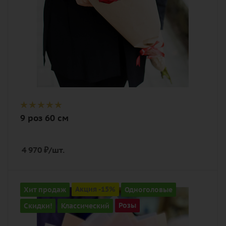
9 роз 60 см
4 970
₽
/шт.
Количество
Хит продаж
Акция -15%
Одноголовые
9
Скидки!
Классический
Розы
Цвет