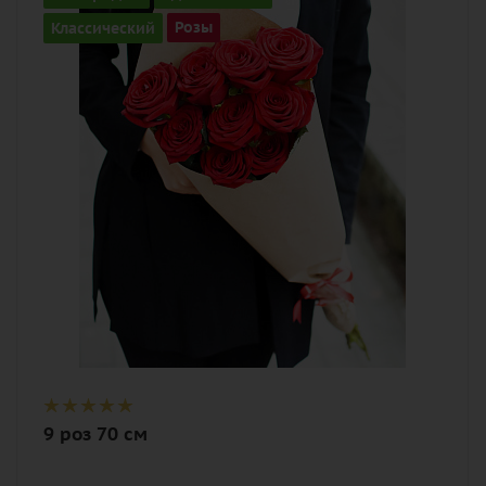
9
Классический
Розы
Цвет
алый, бордовый, красный, чайный
Описание
роза, лента, дизайнерская упаковка
9 роз 70 см