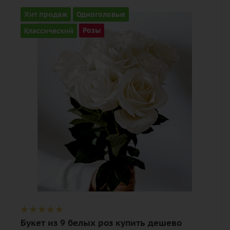
Количество
Хит продаж
Одноголовые
9
Классический
Розы
Цвет
белый
Описание
роза, лента
Букет из 9 белых роз купить дешево