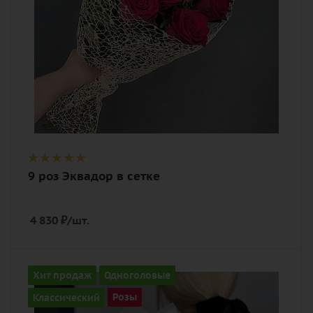
упаковка
9 роз Эквадор в сетке
4 830
₽
/шт.
Количество
Хит продаж
Одноголовые
9
Классический
Розы