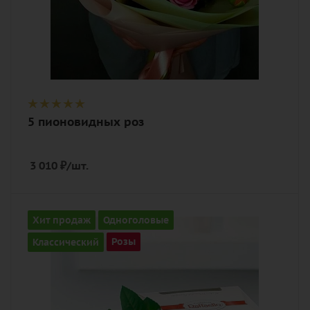
5 пионовидных роз
3 010
₽
/шт.
Количество
Хит продаж
Одноголовые
5
Классический
Розы
Цвет
алый, бордовый, красный, чайный
Описание