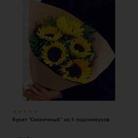
5
Цвет
желтый
Описание
подсолнух (гелиантус), зелень, лента,
дизайнерская упаковка
Букет "Солнечный" из 5 подсолнухов