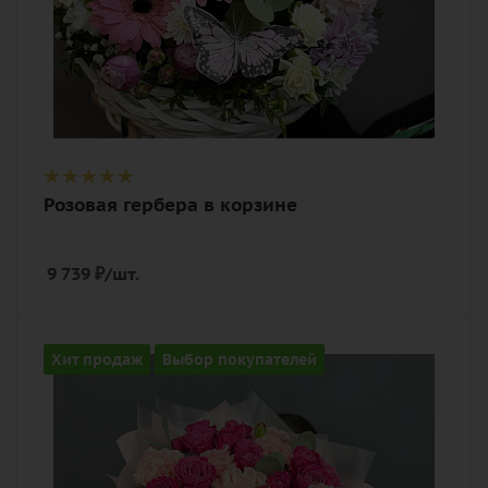
Розовая гербера в корзине
9 739
₽
/шт.
Цвет
Хит продаж
Выбор покупателей
разноцветный, розовый
Описание
гвоздика (диантус), роза
пионовидная, эвкалипт, лента,