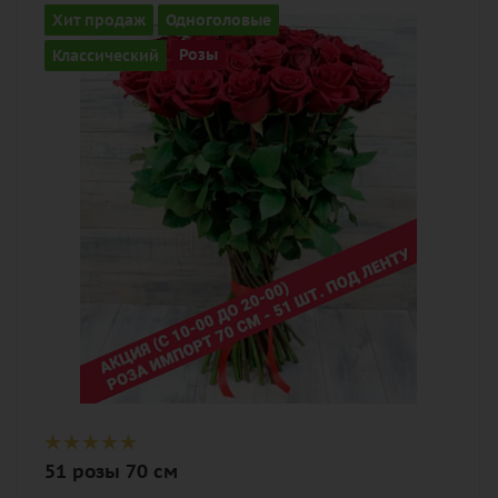
Количество
Хит продаж
Одноголовые
51
Классический
Розы
Цвет
алый, бордовый, красный, чайный
Описание
роза, лента
51 розы 70 см