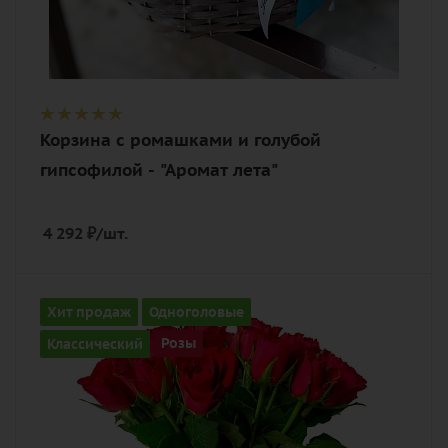
Корзина с ромашками и голубой
гипсофилой - "Аромат лета"
4 292
₽
/шт.
Количество
Хит продаж
Одноголовые
25
Классический
Розы
Цвет
алый, бордовый, красный, чайный
Описание