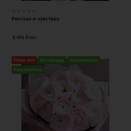
Рассказ о чувствах
8 481
₽
/шт.
Количество
Товар дня
Хит продаж
Классический
15
Ранункулюсы
Цвет
нежный, розовый
Описание
ранункулюс, лента, дизайнерская
упаковка