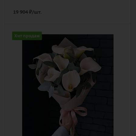
19 904
₽
/шт.
Количество
Хит продаж
7
Цвет
персиковый
Описание
калла, эвкалипт, лента, дизайнерская
упаковка