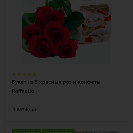
роза, лента, конфеты Raffaello
Букет из 5 красных роз и конфеты
Raffaello
1 867
₽
/шт.
Количество
Хит продаж
Одноголовые