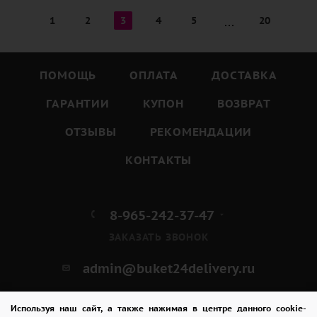
1
2
3
4
5
20
ПОМОЩЬ
ОПЛАТА
ДОСТАВКА
ГАРАНТИИ
КУПОН
ВОЗВРАТ
ОТЗЫВЫ
РЕКОМЕНДАЦИИ
КОНТАКТЫ
8-965-242-37-47
ЗАКАЗАТЬ ЗВОНОК
admin@buket24delivery.ru
ул. Кирова д. 46
Используя наш сайт, а также нажимая в центре данного cookie-