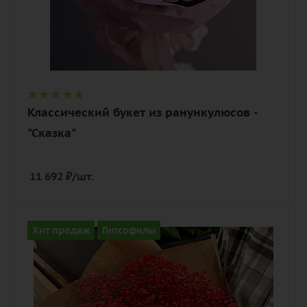
Классический букет из ранункулюсов -
"Сказка"
11 692
₽
/шт.
Количество
Хит продаж
Гипсофилы
7
Цвет
алый, красный