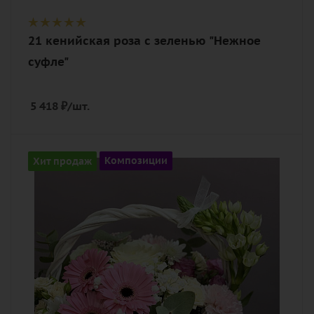
21 кенийская роза с зеленью "Нежное
суфле"
5 418
₽
/шт.
Цвет
Хит продаж
Композиции
белый, нежный, розовый
Описание
гвоздика (диантус), гербера макси,
гипсофилы, орнитогалум, роза, роза
пионовидная, хризантема кустовая,
писташ, эвкалипт, декор, оазис, лента,
корзина