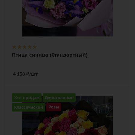
Птица синица (Стандартный)
4 130
₽
/шт.
Количество
Хит продаж
Одноголовые
101
Классический
Розы
Цвет
разноцветный
Описание