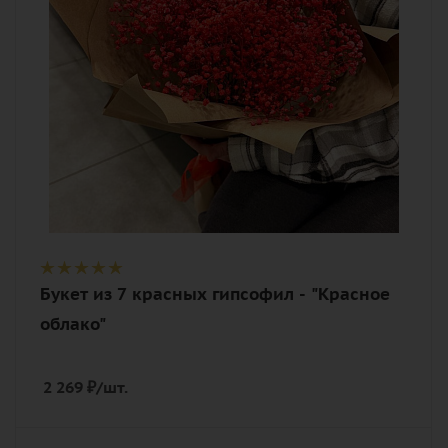
Описание
гипсофилы, лента, дизайнерская
упаковка
Букет из 7 красных гипсофил - "Красное
облако"
2 269
₽
/шт.