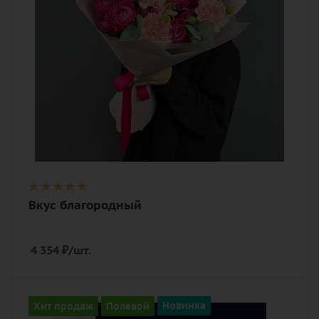
дизайнерская упаковка
Вкус благородный
4 354
₽
/шт.
Количество
Хит продаж
Полевой
Новинка