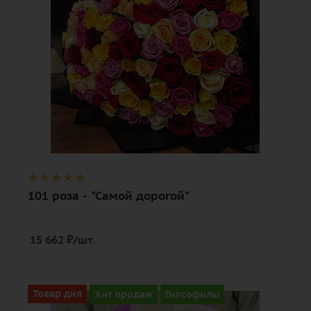
роза, лента, дизайнерская упаковка
101 роза - "Самой дорогой"
15 662
₽
/шт.
Количество
Товар дня
Хит продаж
Гипсофилы
5