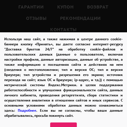
ГАРАНТИИ
КУПОН
ВОЗВРАТ
Кроме того, букет из 19 фиолетовых роз
ОТЗЫВЫ
РЕКОМЕНДАЦИИ
может быть использован для выражения
соболезнования.
КОНТАКТЫ
Фиолетовый цвет также символизирует
Используя наш сайт, а также нажимая в центре данного cookie-
баннера кнопку «Принять», вы даете согласие интернет-ресурсу
скорбь и уважение к ушедшему.
"Доставка букетов 24/7" на обработку cookie-файлов и
8-965-242-37-47
Поэтому этот букет может быть подарен
пользовательских данных (данные о пользователе, включая
настройки профиля, данные авторизации, данные об устройстве, а
ЗАКАЗАТЬ ЗВОНОК
кому-то, кто потерял близкого человека,
также информацию о посещениях сайта и действиях на нем
(сведения о местоположении; тип и версия ОС; тип и версия
чтобы выразить свои соболезнования и
admin@buket24delivery.ru
Браузера; тип устройства и разрешения его экрана; источник
поддержку.
перехода на сайт; язык ОС и Браузера; ip-адрес, и тд.)) с помощью
ул. Кирова д. 46
метрической системы Яндекс.Метрики. в целях поддержания
работоспособности и улучшения функциональности сайта, данных
личного кабинета, проведения ретаргетинга, сбора статистики и
Красота букета из 19 фиолетовых роз не
осуществления аналитики в отношении сайтов и иных сервисов. С
ограничивается только его символикой.
основными условиями обработки данных можно ознакомиться
здесь:
Подробнее
. Если вы не согласны, чтобы ваши данные
Розы - это одни из самых красивых цветов,
обрабатывались, просьба покинуть сайт.
которые существуют.
ПОЛИТИКА КОНФИДЕНЦИАЛЬНОСТИ