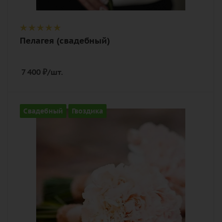
Пелагея (свадебный)
7 400
₽
/шт.
Цвет
Свадебный
Гвоздика
персиковый
Описание
гвоздика (диантус), лента