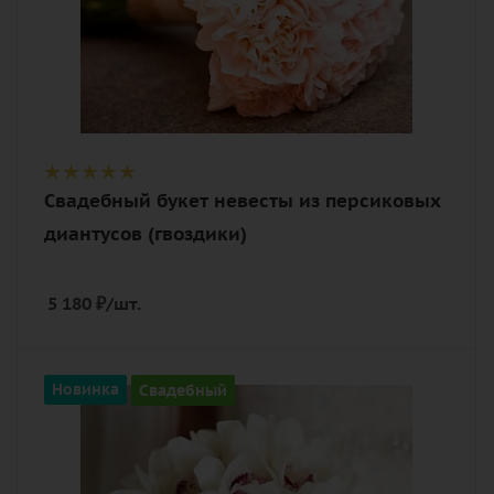
Свадебный букет невесты из персиковых
диантусов (гвоздики)
5 180
₽
/шт.
Количество
Новинка
Свадебный
25
Цвет
белый, нежный