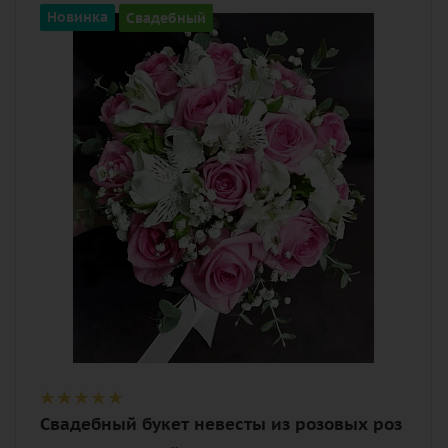
Цвет
Новинка
Свадебный
белый, розовый
Описание
альстромерия, гипсофилы, роза,
эвкалипт, лента
Свадебный букет невесты из розовых роз