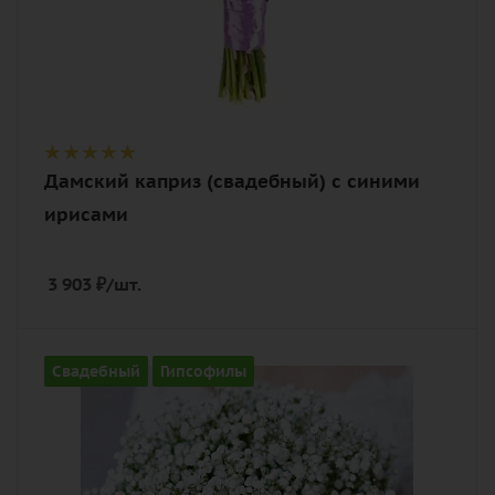
Дамский каприз (свадебный) с синими
ирисами
3 903
₽
/шт.
Количество
Свадебный
Гипсофилы
15
Цвет
белый