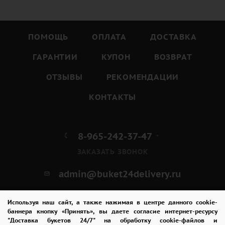
ПОМОЩЬ
ОПЛАТА
ДОСТАВКА
ГАРАНТИИ
КУПОН
ВОЗВРАТ
ОТЗЫВЫ
РЕКОМЕНДАЦИИ
КОНТАКТЫ
8-965-242-37-47
ЗАКАЗАТЬ ЗВОНОК
admin@buket24delivery.ru
ул. Кирова д. 46
Используя наш сайт, а также нажимая в центре данного cookie-
баннера кнопку «Принять», вы даете согласие интернет-ресурсу
"Доставка букетов 24/7" на обработку cookie-файлов и