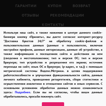
букет, вы будете видеть в нем что-то новое.
ГАРАНТИИ
КУПОН
ВОЗВРАТ
Каждый раз он будет говорить вам о новых
ОТЗЫВЫ
РЕКОМЕНДАЦИИ
возможностях и новых горизонтах.
И каждый раз вы будете понимать, что
КОНТАКТЫ
красота - это нечто большее, чем просто
Используя наш сайт, а также нажимая в центре данного cookie-
баннера кнопку «Принять», вы даете согласие интернет-ресурсу
цветы.
"Доставка букетов 24/7" на обработку cookie-файлов и
8-965-242-37-47
пользовательских данных (данные о пользователе, включая
настройки профиля, данные авторизации, данные об устройстве, а
ЗАКАЗАТЬ ЗВОНОК
101 роза роза 70 см - это не просто букет, это
также информацию о посещениях сайта и действиях на нем
(сведения о местоположении; тип и версия ОС; тип и версия
возможность увидеть красоту во всем.
admin@buket24delivery.ru
Браузера; тип устройства и разрешения его экрана; источник
Это возможность поверить в свои силы и в
перехода на сайт; язык ОС и Браузера; ip-адрес, и тд.)) с помощью
ул. Кирова д. 46
метрической системы Яндекс.Метрики. в целях поддержания
свои возможности.
работоспособности и улучшения функциональности сайта, данных
личного кабинета, проведения ретаргетинга, сбора статистики и
Это возможность увидеть мир с новой
осуществления аналитики в отношении сайтов и иных сервисов. С
стороны и понять, что все возможно.
основными условиями обработки данных можно ознакомиться
здесь:
Подробнее
. Если вы не согласны, чтобы ваши данные
обрабатывались, просьба покинуть сайт.
ПОЛИТИКА КОНФИДЕНЦИАЛЬНОСТИ