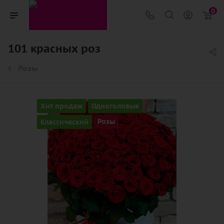
0
101 красных роз
Розы
Хит продаж
Одноголовые
Классический
Розы