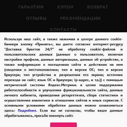
101 красная роза - это не просто букет, это
ГАРАНТИИ
КУПОН
ВОЗВРАТ
проявление ваших искренних чувств.
ОТЗЫВЫ
РЕКОМЕНДАЦИИ
И вы можете быть уверены, что он навсегда
останется в сердце вашей любимой
КОНТАКТЫ
женщины.
Используя наш сайт, а также нажимая в центре данного cookie-
баннера кнопку «Принять», вы даете согласие интернет-ресурсу
"Доставка букетов 24/7" на обработку cookie-файлов и
8-965-242-37-47
пользовательских данных (данные о пользователе, включая
настройки профиля, данные авторизации, данные об устройстве, а
ЗАКАЗАТЬ ЗВОНОК
также информацию о посещениях сайта и действиях на нем
(сведения о местоположении; тип и версия ОС; тип и версия
admin@buket24delivery.ru
Браузера; тип устройства и разрешения его экрана; источник
перехода на сайт; язык ОС и Браузера; ip-адрес, и тд.)) с помощью
ул. Кирова д. 46
метрической системы Яндекс.Метрики. в целях поддержания
работоспособности и улучшения функциональности сайта, данных
личного кабинета, проведения ретаргетинга, сбора статистики и
осуществления аналитики в отношении сайтов и иных сервисов. С
основными условиями обработки данных можно ознакомиться
здесь:
Подробнее
. Если вы не согласны, чтобы ваши данные
обрабатывались, просьба покинуть сайт.
ПОЛИТИКА КОНФИДЕНЦИАЛЬНОСТИ