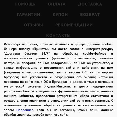
или коллег.
ПОМОЩЬ
ОПЛАТА
ДОСТАВКА
Он выразит ваши чувства без слов и подарит
ГАРАНТИИ
КУПОН
ВОЗВРАТ
массу положительных эмоций.
ОТЗЫВЫ
РЕКОМЕНДАЦИИ
Каждый цветок в этом букете внимательно
КОНТАКТЫ
отобран и уложен в дизайнерскую упаковку,
Используя наш сайт, а также нажимая в центре данного cookie-
баннера кнопку «Принять», вы даете согласие интернет-ресурсу
чтобы создать идеальную гармонию и
"Доставка букетов 24/7" на обработку cookie-файлов и
8-965-242-37-47
элегантность.
пользовательских данных (данные о пользователе, включая
настройки профиля, данные авторизации, данные об устройстве, а
ЗАКАЗАТЬ ЗВОНОК
Мы уделили особое внимание каждой
также информацию о посещениях сайта и действиях на нем
(сведения о местоположении; тип и версия ОС; тип и версия
детали, чтобы предоставить вам букет
admin@buket24delivery.ru
Браузера; тип устройства и разрешения его экрана; источник
высочайшего качества.
перехода на сайт; язык ОС и Браузера; ip-адрес, и тд.)) с помощью
ул. Кирова д. 46
метрической системы Яндекс.Метрики. в целях поддержания
работоспособности и улучшения функциональности сайта, данных
личного кабинета, проведения ретаргетинга, сбора статистики и
Наши профессиональные флористы сделают
осуществления аналитики в отношении сайтов и иных сервисов. С
все возможное, чтобы этот букет стал ярким
основными условиями обработки данных можно ознакомиться
здесь:
Подробнее
. Если вы не согласны, чтобы ваши данные
символом вашего вкуса и стиля.
обрабатывались, просьба покинуть сайт.