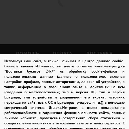
ПОМОЩЬ
ОПЛАТА
ДОСТАВКА
Используя наш сайт, а также нажимая в центре данного cookie-
ГАРАНТИИ
КУПОН
ВОЗВРАТ
баннера кнопку «Принять», вы даете согласие интернет-ресурсу
"Доставка букетов 24/7" на обработку cookie-файлов и
ОТЗЫВЫ
РЕКОМЕНДАЦИИ
пользовательских данных (данные о пользователе, включая
настройки профиля, данные авторизации, данные об устройстве, а
также информацию о посещениях сайта и действиях на нем
КОНТАКТЫ
(сведения о местоположении; тип и версия ОС; тип и версия
Браузера; тип устройства и разрешения его экрана; источник
перехода на сайт; язык ОС и Браузера; ip-адрес, и тд.)) с помощью
метрической системы Яндекс.Метрики. в целях поддержания
8-965-242-37-47
работоспособности и улучшения функциональности сайта, данных
личного кабинета, проведения ретаргетинга, сбора статистики и
ЗАКАЗАТЬ ЗВОНОК
осуществления аналитики в отношении сайтов и иных сервисов. С
основными условиями обработки данных можно ознакомиться