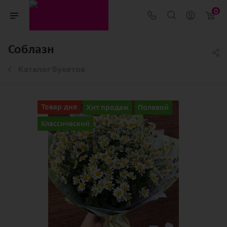
0
Соблазн
Каталог букетов
Товар дня
Хит продаж
Полевой
Классический