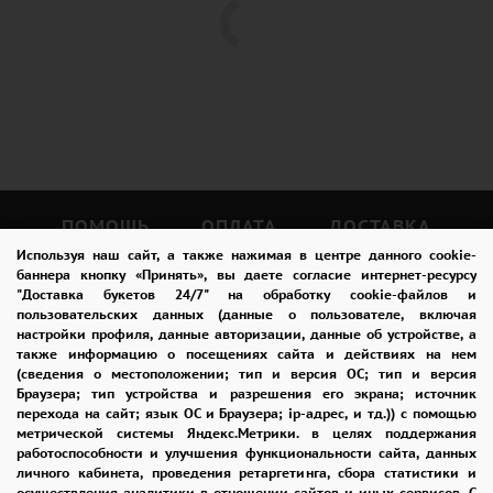
ПОМОЩЬ
ОПЛАТА
ДОСТАВКА
Используя наш сайт, а также нажимая в центре данного cookie-
ГАРАНТИИ
КУПОН
ВОЗВРАТ
баннера кнопку «Принять», вы даете согласие интернет-ресурсу
"Доставка букетов 24/7" на обработку cookie-файлов и
ОТЗЫВЫ
РЕКОМЕНДАЦИИ
пользовательских данных (данные о пользователе, включая
настройки профиля, данные авторизации, данные об устройстве, а
также информацию о посещениях сайта и действиях на нем
КОНТАКТЫ
(сведения о местоположении; тип и версия ОС; тип и версия
Браузера; тип устройства и разрешения его экрана; источник
перехода на сайт; язык ОС и Браузера; ip-адрес, и тд.)) с помощью
метрической системы Яндекс.Метрики. в целях поддержания
8-965-242-37-47
работоспособности и улучшения функциональности сайта, данных
личного кабинета, проведения ретаргетинга, сбора статистики и
ЗАКАЗАТЬ ЗВОНОК
осуществления аналитики в отношении сайтов и иных сервисов. С