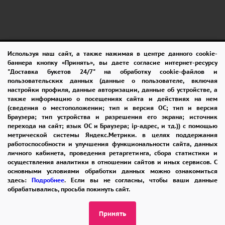
Используя наш сайт, а также нажимая в центре данного cookie-
ПОМОЩЬ
ОПЛАТА
ДОСТАВКА
баннера кнопку «Принять», вы даете согласие интернет-ресурсу
"Доставка букетов 24/7" на обработку cookie-файлов и
ГАРАНТИИ
КУПОН
ВОЗВРАТ
пользовательских данных (данные о пользователе, включая
настройки профиля, данные авторизации, данные об устройстве, а
ОТЗЫВЫ
РЕКОМЕНДАЦИИ
также информацию о посещениях сайта и действиях на нем
(сведения о местоположении; тип и версия ОС; тип и версия
КОНТАКТЫ
Браузера; тип устройства и разрешения его экрана; источник
перехода на сайт; язык ОС и Браузера; ip-адрес, и тд.)) с помощью
метрической системы Яндекс.Метрики. в целях поддержания
работоспособности и улучшения функциональности сайта, данных
8-965-242-37-47
личного кабинета, проведения ретаргетинга, сбора статистики и
осуществления аналитики в отношении сайтов и иных сервисов. С
ЗАКАЗАТЬ ЗВОНОК
основными условиями обработки данных можно ознакомиться
здесь:
Подробнее
. Если вы не согласны, чтобы ваши данные
обрабатывались, просьба покинуть сайт.
admin@buket24delivery.ru
Принять
ул. Кирова д. 46