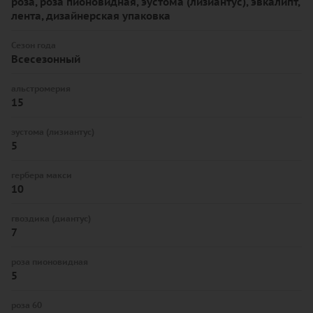
роза, роза пионовидная, эустома (лизиантус), эвкалипт,
лента, дизайнерская упаковка
Сезон года
Всесезонный
альстромерия
15
эустома (лизиантус)
5
гербера макси
10
гвоздика (диантус)
7
роза пионовидная
5
роза 60