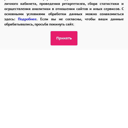
8-965-242-37-47
личного кабинета, проведения ретаргетинга, сбора статистики и
осуществления аналитики в отношении сайтов и иных сервисов. С
ЗАКАЗАТЬ ЗВОНОК
основными условиями обработки данных можно ознакомиться
здесь:
Подробнее
. Если вы не согласны, чтобы ваши данные
обрабатывались, просьба покинуть сайт.
admin@buket24delivery.ru
Принять
ул. Кирова д. 46
ПОЛИТИКА КОНФИДЕНЦИАЛЬНОСТИ
2026 © "Доставка цветов в Калуге"
Публичная оферта
Открыть ИП поможет ООО «Банк Точка»