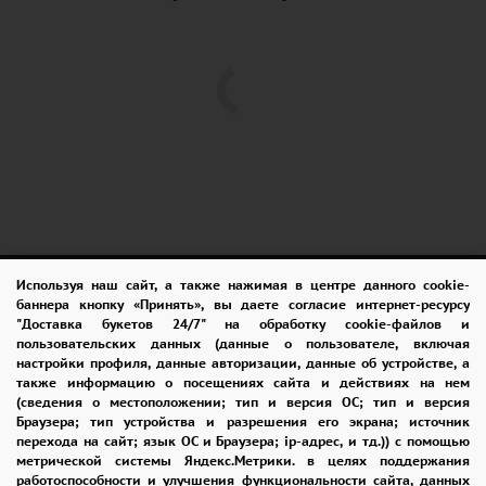
Используя наш сайт, а также нажимая в центре данного cookie-
ПОМОЩЬ
ОПЛАТА
ДОСТАВКА
баннера кнопку «Принять», вы даете согласие интернет-ресурсу
"Доставка букетов 24/7" на обработку cookie-файлов и
ГАРАНТИИ
КУПОН
ВОЗВРАТ
пользовательских данных (данные о пользователе, включая
настройки профиля, данные авторизации, данные об устройстве, а
ОТЗЫВЫ
РЕКОМЕНДАЦИИ
также информацию о посещениях сайта и действиях на нем
(сведения о местоположении; тип и версия ОС; тип и версия
КОНТАКТЫ
Браузера; тип устройства и разрешения его экрана; источник
перехода на сайт; язык ОС и Браузера; ip-адрес, и тд.)) с помощью
метрической системы Яндекс.Метрики. в целях поддержания
работоспособности и улучшения функциональности сайта, данных