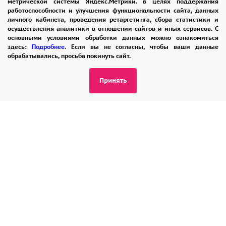
метрической системы Яндекс.Метрики. в целях поддержания
8-965-242-37-47
работоспособности и улучшения функциональности сайта, данных
личного кабинета, проведения ретаргетинга, сбора статистики и
ЗАКАЗАТЬ ЗВОНОК
осуществления аналитики в отношении сайтов и иных сервисов. С
основными условиями обработки данных можно ознакомиться
admin@buket24delivery.ru
здесь:
Подробнее
. Если вы не согласны, чтобы ваши данные
обрабатывались, просьба покинуть сайт.
ул. Кирова д. 46
Принять
ПОЛИТИКА КОНФИДЕНЦИАЛЬНОСТИ
2026 © "Доставка цветов в Калуге"
Публичная оферта
Открыть ИП поможет ООО «Банк Точка»