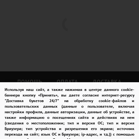
ПОМОЩЬ
ОПЛАТА
ДОСТАВКА
Используя наш сайт, а также нажимая в центре данного cookie-
ГАРАНТИИ
КУПОН
ВОЗВРАТ
баннера кнопку «Принять», вы даете согласие интернет-ресурсу
"Доставка букетов 24/7" на обработку cookie-файлов и
ОТЗЫВЫ
РЕКОМЕНДАЦИИ
пользовательских данных (данные о пользователе, включая
настройки профиля, данные авторизации, данные об устройстве, а
также информацию о посещениях сайта и действиях на нем
КОНТАКТЫ
(сведения о местоположении; тип и версия ОС; тип и версия
Браузера; тип устройства и разрешения его экрана; источник
перехода на сайт; язык ОС и Браузера; ip-адрес, и тд.)) с помощью