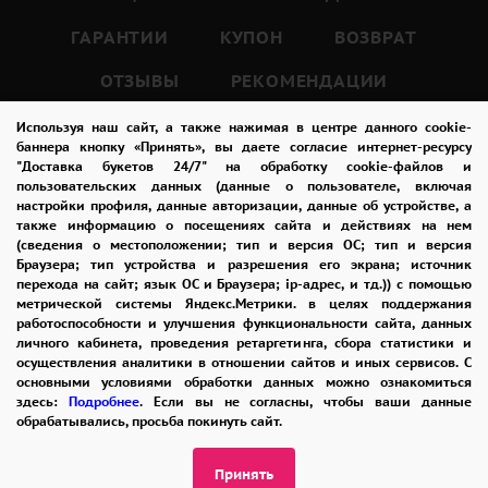
ГАРАНТИИ
КУПОН
ВОЗВРАТ
Шляпная коробка, в которой находится
ОТЗЫВЫ
РЕКОМЕНДАЦИИ
композиция, добавляет этой композиции
изысканности и элегантности.
КОНТАКТЫ
Используя наш сайт, а также нажимая в центре данного cookie-
баннера кнопку «Принять», вы даете согласие интернет-ресурсу
Она создает особенный образ, который
"Доставка букетов 24/7" на обработку cookie-файлов и
будет удивлять и радовать долгое время.
пользовательских данных (данные о пользователе, включая
8-965-242-37-47
настройки профиля, данные авторизации, данные об устройстве, а
также информацию о посещениях сайта и действиях на нем
ЗАКАЗАТЬ ЗВОНОК
(сведения о местоположении; тип и версия ОС; тип и версия
"Кокетливый взгляд" - это идеальный
Браузера; тип устройства и разрешения его экрана; источник
подарок для вашей любимой, который
перехода на сайт; язык ОС и Браузера; ip-адрес, и тд.)) с помощью
admin@buket24delivery.ru
метрической системы Яндекс.Метрики. в целях поддержания
выразит вашу страсть и любовь.
работоспособности и улучшения функциональности сайта, данных
ул. Кирова д. 46
личного кабинета, проведения ретаргетинга, сбора статистики и
Она напомнит о важности вашей связи и
осуществления аналитики в отношении сайтов и иных сервисов. С
позволит укрепить ваши отношения.
основными условиями обработки данных можно ознакомиться
здесь:
Подробнее
. Если вы не согласны, чтобы ваши данные
обрабатывались, просьба покинуть сайт.
Эта цветочная композиция создана, чтобы
Принять
подарить незабываемые впечатления и
ПОЛИТИКА КОНФИДЕНЦИАЛЬНОСТИ