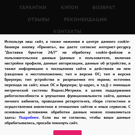
придает ему особый шарм и роскошь.
ГАРАНТИИ
КУПОН
ВОЗВРАТ
ОТЗЫВЫ
РЕКОМЕНДАЦИИ
Красные розы – это не только красиво, но и
символически. Они олицетворяют страсть,
КОНТАКТЫ
любовь, романтику и преданность.
Используя наш сайт, а также нажимая в центре данного cookie-
баннера кнопку «Принять», вы даете согласие интернет-ресурсу
Если вы хотите выразить свои чувства и
"Доставка букетов 24/7" на обработку cookie-файлов и
8-965-242-37-47
эмоции, то букет из 25 красных роз 70 см
пользовательских данных (данные о пользователе, включая
настройки профиля, данные авторизации, данные об устройстве, а
ЗАКАЗАТЬ ЗВОНОК
(под ленту) – это идеальный выбор.
также информацию о посещениях сайта и действиях на нем
(сведения о местоположении; тип и версия ОС; тип и версия
Он подарит незабываемые эмоции и сделает
admin@buket24delivery.ru
Браузера; тип устройства и разрешения его экрана; источник
ваше празднование еще более ярким и
перехода на сайт; язык ОС и Браузера; ip-адрес, и тд.)) с помощью
ул. Кирова д. 46
метрической системы Яндекс.Метрики. в целях поддержания
запоминающимся.
работоспособности и улучшения функциональности сайта, данных
личного кабинета, проведения ретаргетинга, сбора статистики и
осуществления аналитики в отношении сайтов и иных сервисов. С
Кроме того, такой букет подойдет для
основными условиями обработки данных можно ознакомиться
здесь:
Подробнее
. Если вы не согласны, чтобы ваши данные
любого случая.
обрабатывались, просьба покинуть сайт.
Он может стать прекрасным подарком на
ПОЛИТИКА КОНФИДЕНЦИАЛЬНОСТИ