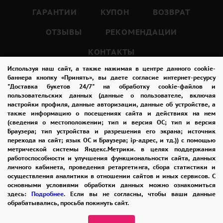
букет станет неповторимым подарком для
ГАРАНТИИ
КУПОН
ВОЗВРАТ
любого получателя.
ОТЗЫВЫ
РЕКОМЕНДАЦИИ
КОНТАКТЫ
Используя наш сайт, а также нажимая в центре данного cookie-
баннера кнопку «Принять», вы даете согласие интернет-ресурсу
"Доставка букетов 24/7" на обработку cookie-файлов и
8-965-242-37-47
пользовательских данных (данные о пользователе, включая
настройки профиля, данные авторизации, данные об устройстве, а
ЗАКАЗАТЬ ЗВОНОК
также информацию о посещениях сайта и действиях на нем
(сведения о местоположении; тип и версия ОС; тип и версия
admin@buket24delivery.ru
Браузера; тип устройства и разрешения его экрана; источник
перехода на сайт; язык ОС и Браузера; ip-адрес, и тд.)) с помощью
ул. Кирова д. 46
метрической системы Яндекс.Метрики. в целях поддержания
работоспособности и улучшения функциональности сайта, данных
личного кабинета, проведения ретаргетинга, сбора статистики и
осуществления аналитики в отношении сайтов и иных сервисов. С
основными условиями обработки данных можно ознакомиться
здесь:
Подробнее
. Если вы не согласны, чтобы ваши данные
обрабатывались, просьба покинуть сайт.
ПОЛИТИКА КОНФИДЕНЦИАЛЬНОСТИ